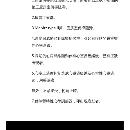
1.房室傳導系統因硬化變性，而引起固定或間歇性的
第三度房室傳導阻滯。
2.病竇症候群。
3.Mobitz type II第二度房室傳導阻滯。
4.過度敏感的頸動脈竇症候群，引起有症狀的嚴重竇
性心率過緩。
5.長期的心房纖維顫動伴有心室反應緩慢，已有症狀
出現者。
6.心室上過度抑制造成心跳過緩以及心室性心跳過
速，用藥治療
無效且不願接受手術矯正時。
7.移除暫時性心律調節器，即出現症狀者。