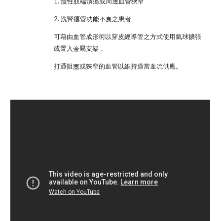
1. 慢性肢端潰瘍或周邊血管狹窄 
2. 洗腎瘻管功能不良之患者
可藉由血管成形術以穿皮經導管之方式使用氣球擴張
或置入金屬支架，
打通阻塞或狹窄的血管以維持適當血流供應。