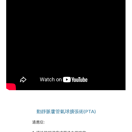
動靜脈廔管氣球擴張術(PTA)
適應症: 