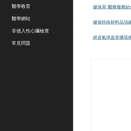
醫學教育
健保局_醫療服務
醫學網站
健保特殊材料品項
非侵入性心臟檢查
經皮氣球血管擴張術(
常見問題