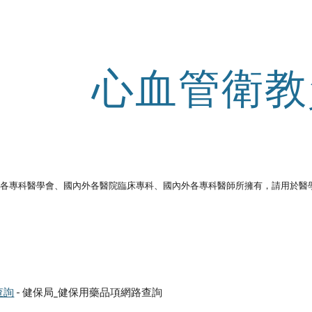
ip to main content
Skip to navigat
心血管衛教
外各專科醫學會、國內外各醫院臨床專科、國內外各專科醫師所擁有，請用於醫
。
查詢
 - 健保局_健保用藥品項網路查詢